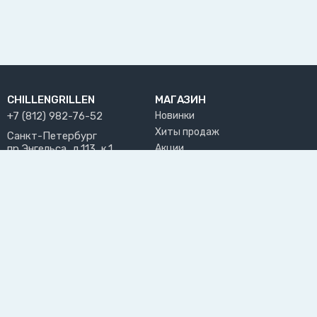
CHILLENGRILLEN
МАГАЗИН
+7 (812) 982-76-52
Новинки
Хиты продаж
Санкт-Петербург
пр.Энгельса, д.113, к.1
Акции
chill@chillengrillen.ru
Бренды
ПРИНИМАЕМ К ОПЛАТЕ
РАЗДЕЛЫ САЙТА
ПОЛЬЗОВАТЕЛЬ
О нас
Личный кабинет
Блог
Избранное
Доставка и оплата
Возврат товара