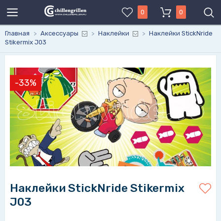
0
0
Главная
>
Аксессуары
>
Наклейки
>
Наклейки StickNride
Stikermix J03
-33%
Наклейки StickNride Stikermix
J03