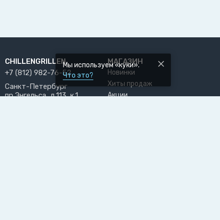
CHILLENGRILLEN
МАГАЗИН
Мы используем «куки».
+7 (812) 982-76-52
Новинки
Что это?
Хиты продаж
Санкт-Петербург
пр.Энгельса, д.113, к.1
Акции
chill@chillengrillen.ru
Бренды
ПРИНИМАЕМ К ОПЛАТЕ
РАЗДЕЛЫ САЙТА
ПОЛЬЗОВАТЕЛЬ
О нас
Личный кабинет
Блог
Избранное
Доставка и оплата
Возврат товара
Вакансии